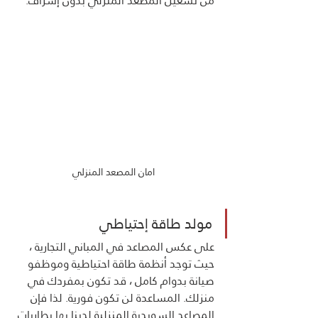
من تشغيل المصعد المنزلي بدون إشراف.
امان المصعد المنزلي
مولد طاقة إحتياطي
على عكس المصاعد في المباني التجارية ، 
حيث توجد أنظمة طاقة احتياطية وموظفو 
صيانة بدوام كامل ، قد تكون بمفردك في 
منزلك. المساعدة لن تكون فورية. لذا فإن 
المصاعد السويدية المنزلية لدينا بها بطاريات 