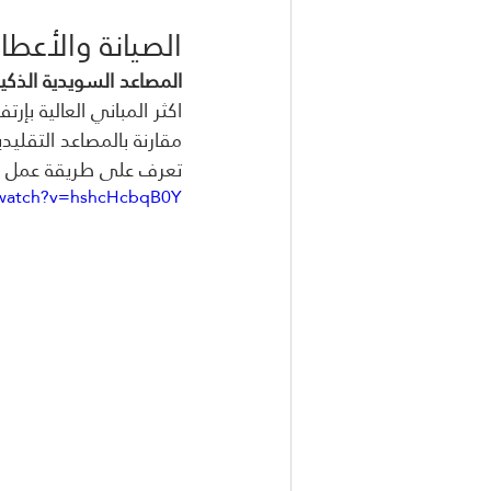
الصيانة والأعطا
المصاعد السويدية الذكي
اكثر المباني العالية بإرتفاع اكثر من 6 طوابق. نظرا للإخت
مقارنة بالمصاعد التقلي
تعرف على طريقة عمل 
/watch?v=hshcHcbqB0Y