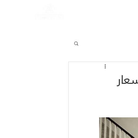
د
اتصل بنا
عار