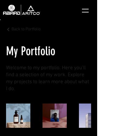
Back to Portfolio
My Portfolio
Welcome to my portfolio. Here you’ll
find a selection of my work. Explore
my projects to learn more about what
I do.